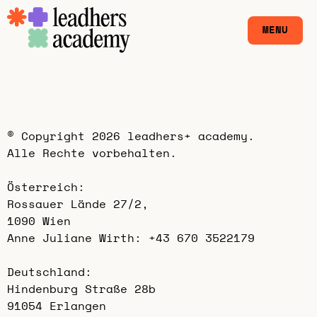
MENU
FEMALE LEADERSHIP
© Copyright 2026 leadhers+ academy.
CARE+LEAD
INFUSIONS
Alle Rechte vorbehalten.
Österreich:
PMP
ÜBER
Rossauer Lände 27/2,
1090 Wien
Anne Juliane Wirth:
+43 670 3522179
FAQ
Deutschland:
Hindenburg Straße 28b
DE
EN
91054 Erlangen